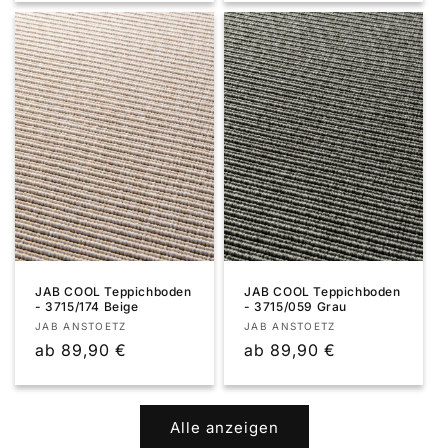
JAB COOL Teppichboden
JAB COOL Teppichboden
- 3715/174 Beige
- 3715/059 Grau
Anbieter:
Anbieter:
JAB ANSTOETZ
JAB ANSTOETZ
Normaler
ab 89,90 €
Normaler
ab 89,90 €
Preis
Preis
Alle anzeigen