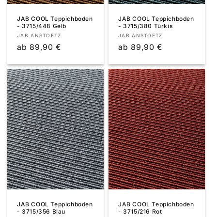
JAB COOL Teppichboden
JAB COOL Teppichboden
- 3715/448 Gelb
- 3715/380 Türkis
Anbieter:
Anbieter:
JAB ANSTOETZ
JAB ANSTOETZ
Normaler
ab 89,90 €
Normaler
ab 89,90 €
Preis
Preis
JAB COOL Teppichboden
JAB COOL Teppichboden
- 3715/356 Blau
- 3715/216 Rot