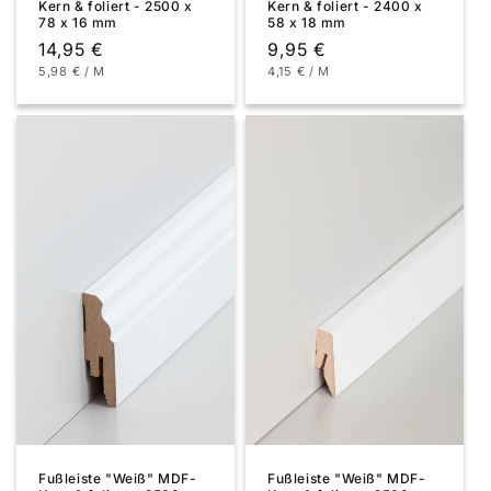
Kern & foliert - 2500 x
Kern & foliert - 2400 x
78 x 16 mm
58 x 18 mm
Normaler
14,95 €
Normaler
9,95 €
GRUNDPREIS
PRO
GRUNDPREIS
PRO
5,98 €
/
M
4,15 €
/
M
Preis
Preis
Fußleiste "Weiß" MDF-
Fußleiste "Weiß" MDF-