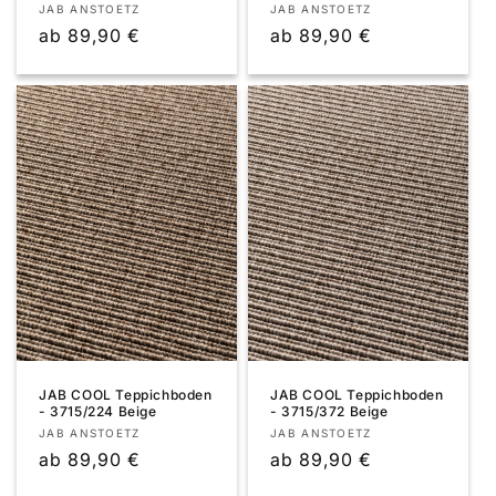
Anbieter:
Anbieter:
JAB ANSTOETZ
JAB ANSTOETZ
Normaler
ab 89,90 €
Normaler
ab 89,90 €
Preis
Preis
JAB COOL Teppichboden
JAB COOL Teppichboden
- 3715/224 Beige
- 3715/372 Beige
Anbieter:
Anbieter:
JAB ANSTOETZ
JAB ANSTOETZ
Normaler
ab 89,90 €
Normaler
ab 89,90 €
Preis
Preis