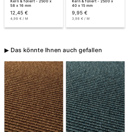
Kern & foliert - 2500 x
Kern & foliert - 2500 x
58 x 16 mm
40 x 15 mm
Normaler
12,45 €
Normaler
9,95 €
GRUNDPREIS
PRO
GRUNDPREIS
PRO
4,98 €
/
M
3,98 €
/
M
Preis
Preis
▶ Das könnte Ihnen auch gefallen