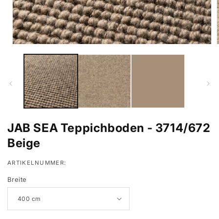
Medien
1
in
i
Modal
öffnen
ö
JAB SEA Teppichboden - 3714/672
Beige
ARTIKELNUMMER:
Breite